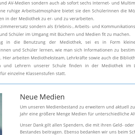
und AV-Medien sondern auch ab sofort sechs Internet- und Multim
 ruhige Arbeitsatmosphäre bietet sie den SchülerInnen die Mögl
n in der Mediothek zu er- und zu verarbeiten.
nzimmerersatz sondern als Erlebnis-, Arbeits- und Kommunikations
n und Schüler im Umgang mit Büchern und Medien fit zu machen.
ung in die Benutzung der Mediothek, sei es in Form klein
rinnen und Schüler lernen, wie man sich Informationen zu besti
t. Hier arbeiten Mediotheksteam, Lehrkräfte sowie auch die Bibli
 und Lehrern unserer Schule finden in der Mediothek im L
ür einzelne Klassenstufen statt.
Neue Medien
Um unseren Medienbestand zu erweitern und aktuell zu 
Jahr eine größere Menge Medien für unterschiedliche Al
Unser Dank gilt allen Spendern, die mit ihren Geld- od
Bestandes beitragen. Ebenso bedanken wir uns beim Schu